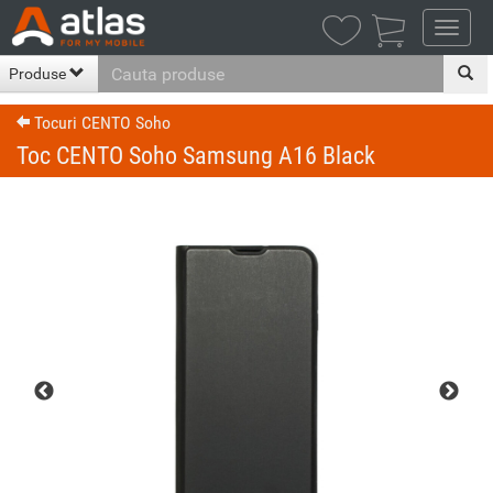

Produse
Tocuri CENTO Soho
Toc CENTO Soho Samsung A16 Black