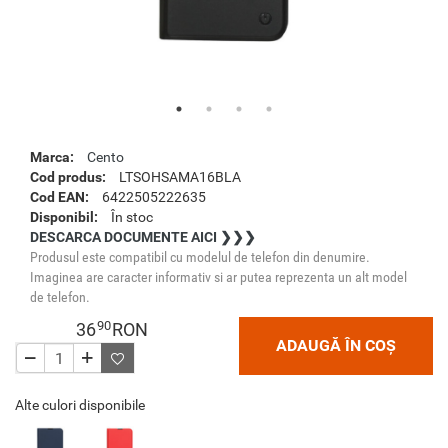
Marca:
Cento
Cod produs:
LTSOHSAMA16BLA
Cod EAN:
6422505222635
Disponibil:
În stoc
DESCARCA DOCUMENTE AICI ❯❯❯
Produsul este compatibil cu modelul de telefon din denumire.
Imaginea are caracter informativ si ar putea reprezenta un alt model
de telefon.
90
36
RON
ADAUGĂ ÎN COȘ
Alte culori disponibile