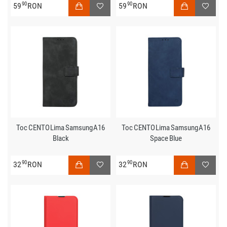
90
90
59
RON
59
RON
Toc CENTO Lima Samsung A16
Toc CENTO Lima Samsung A16
Black
Space Blue
90
90
32
RON
32
RON