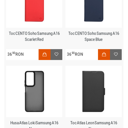
Toc CENTO Soho Samsung A16
Toc CENTO Soho Samsung A16
Scarlet Red
Space Blue
90
90
36
RON
36
RON
Husa Atlas Loki Samsung A16
Toc Atlas Leon Samsung A16