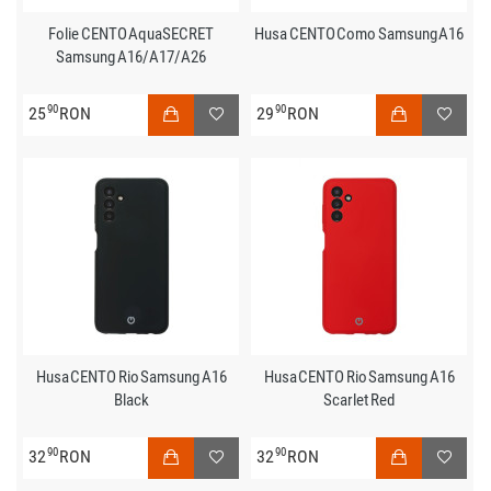
Folie CENTO AquaSECRET
Husa CENTO Como Samsung A16
Samsung A16/A17/A26
90
90
25
RON
29
RON
Husa CENTO Rio Samsung A16
Husa CENTO Rio Samsung A16
Black
Scarlet Red
90
90
32
RON
32
RON