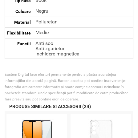
Book
Tip husa
Negru
Culoare
Poliuretan
Material
Medie
Flexibilitate
Anti soc
Functii
Anti zgarieturi
Inchidere magnetica
Eastern Digital face eforturi permanente pentru a păstra acurateţea
informaţiilor din acestă pagină. Rareori acestea pot conţine inadvertenţe:
fotografia are caracter informativ şi poate conţine accesorii neincluse în
pachetele standard, unele specificaţii pot fi modificate de catre producător
fără preaviz sau pot conţine erori de operare.
PRODUSE SIMILARE SI ACCESORII (24)