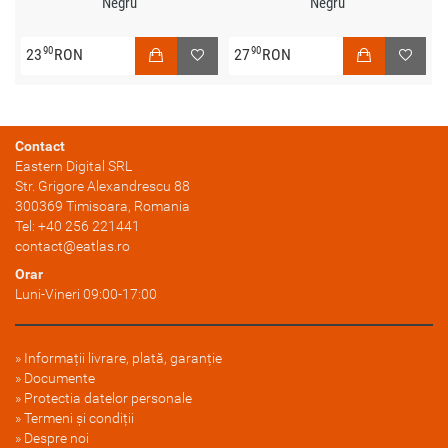
Negru
Negru
90
90
23
RON
27
RON
Contact
Eastern Digital SRL
Str. Grigore Alexandrescu 88
300369
Timisoara
, Romania
Tel:
+40 256 221441
contact@eatlas.ro
Orar
Luni-Vineri 09:00-17:00
Informații livrare, plată, garanție
Documente
Protectia datelor personale
Termeni și condiții
Despre noi