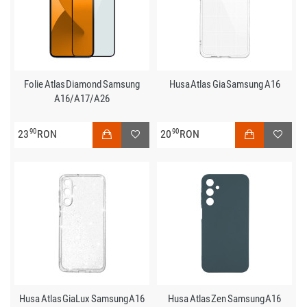
Folie Atlas Diamond Samsung
Husa Atlas Gia Samsung A16
A16/A17/A26
90
90
23
RON
20
RON
Husa Atlas GiaLux Samsung A16
Husa Atlas Zen Samsung A16