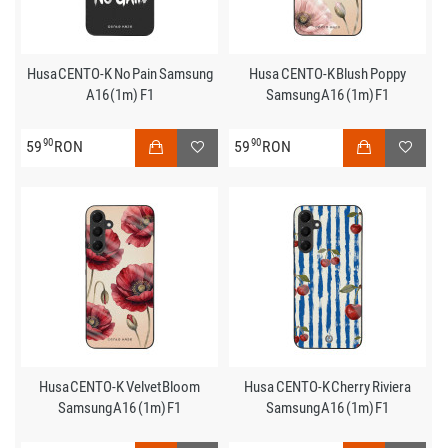
Husa CENTO-K No Pain Samsung
Husa CENTO-K Blush Poppy
A16 (1m) F1
Samsung A16 (1m) F1
90
90
59
RON
59
RON
Husa CENTO-K Velvet Bloom
Husa CENTO-K Cherry Riviera
Samsung A16 (1m) F1
Samsung A16 (1m) F1