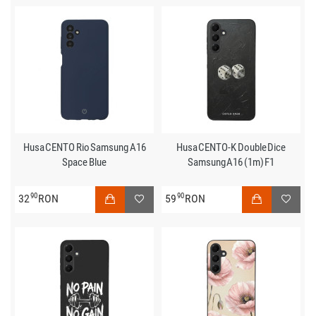
Husa CENTO Rio Samsung A16
Husa CENTO-K Double Dice
Space Blue
Samsung A16 (1m) F1
90
90
32
RON
59
RON