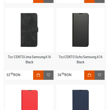
Toc CENTO Lima Samsung A16
Toc CENTO Soho Samsung A16
Black
Black
90
90
32
RON
36
RON