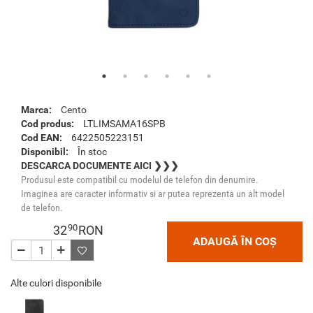
Marca:
Cento
Cod produs:
LTLIMSAMA16SPB
Cod EAN:
6422505223151
Disponibil:
În stoc
DESCARCA DOCUMENTE AICI ❯❯❯
Produsul este compatibil cu modelul de telefon din denumire.
Imaginea are caracter informativ si ar putea reprezenta un alt model
de telefon.
90
32
RON
ADAUGĂ ÎN COȘ
Alte culori disponibile