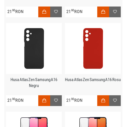
90
90
21
RON
21
RON
Husa Atlas Zen Samsung A16
Husa Atlas Zen Samsung A16 Rosu
Negru
90
90
21
RON
21
RON