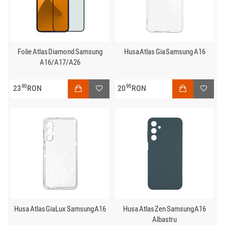
Folie Atlas Diamond Samsung
Husa Atlas Gia Samsung A16
A16/A17/A26
90
90
23
RON
20
RON
Husa Atlas GiaLux Samsung A16
Husa Atlas Zen Samsung A16
Albastru