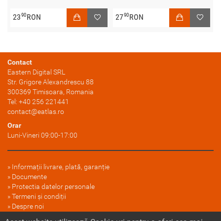
90
90
23
RON
27
RON
Contact
Eastern Digital SRL
Str. Grigore Alexandrescu 88
300369
Timisoara
, Romania
Tel:
+40 256 221441
contact@eatlas.ro
Orar
Luni-Vineri 09:00-17:00
Informații livrare, plată, garanție
Documente
Protectia datelor personale
Termeni și condiții
Despre noi
FAQ