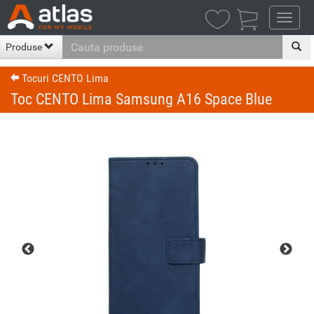

Produse
Tocuri CENTO Lima
Toc CENTO Lima Samsung A16 Space Blue