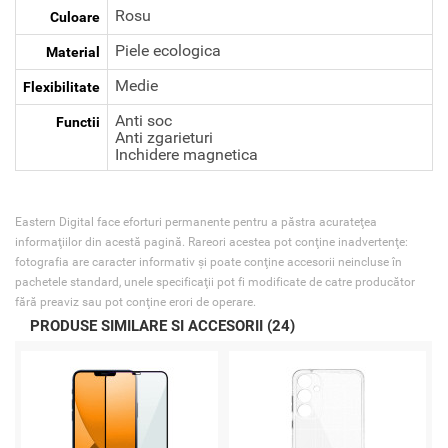
Rosu
Culoare
Piele ecologica
Material
Medie
Flexibilitate
Anti soc
Functii
Anti zgarieturi
Inchidere magnetica
Eastern Digital face eforturi permanente pentru a păstra acurateţea
informaţiilor din acestă pagină. Rareori acestea pot conţine inadvertenţe:
fotografia are caracter informativ şi poate conţine accesorii neincluse în
pachetele standard, unele specificaţii pot fi modificate de catre producător
fără preaviz sau pot conţine erori de operare.
PRODUSE SIMILARE SI ACCESORII (24)