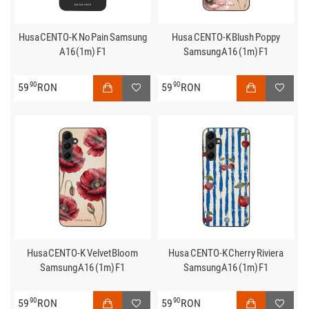
Husa CENTO-K No Pain Samsung
Husa CENTO-K Blush Poppy
A16 (1m) F1
Samsung A16 (1m) F1
90
90
59
RON
59
RON
Husa CENTO-K Velvet Bloom
Husa CENTO-K Cherry Riviera
Samsung A16 (1m) F1
Samsung A16 (1m) F1
90
90
59
RON
59
RON