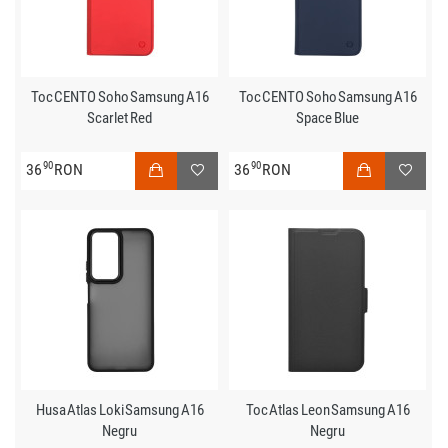
Toc CENTO Soho Samsung A16
Toc CENTO Soho Samsung A16
Scarlet Red
Space Blue
90
90
36
RON
36
RON
Husa Atlas Loki Samsung A16
Toc Atlas Leon Samsung A16
Negru
Negru