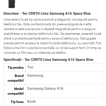
Descriere - Toc CENTO Lima Samsung A16 Space Blue
Lima este o husă tip carte practică și elegantă, concepută pentru
telefonul tău. Este confecționată din piele ecologică de inaltă
calitate si este prevazuta o clapetă magnetică pentru a asigura
stabilitatea și protecția telefonului tău. De asemenea, această husă
oferă o protecție perfectă pentru ecranul telefonului. Decupajele
precise permit accesul la toate funcțiile telefonului, cu ușurință. Poți
folosi Lima într-o poziție orizontală, cu rol de suport ferm, în timp ce
vizionezi un film sau un videoclip pe telefon.
Specificații - Toc CENTO Lima Samsung A16 Space Blue
Toc
Tip produs
Samsung
Brand
compatibil
Samsung Galaxy A16
Model
compatibil
Book
Tip husa