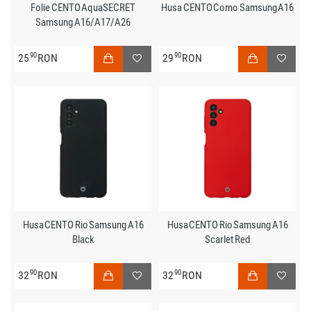
Folie CENTO AquaSECRET
Husa CENTO Como Samsung A16
Samsung A16/A17/A26
90
90
25
RON
29
RON
Husa CENTO Rio Samsung A16
Husa CENTO Rio Samsung A16
Black
Scarlet Red
90
90
32
RON
32
RON