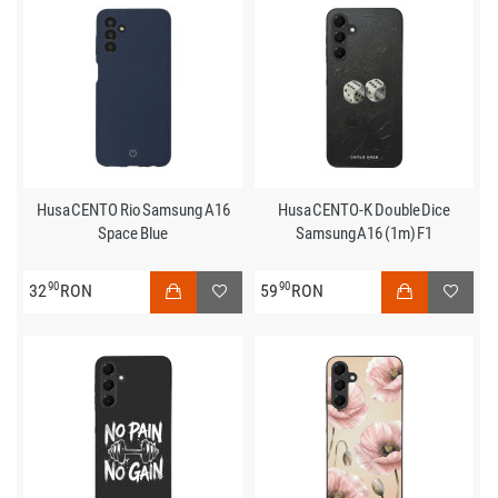
Husa CENTO Rio Samsung A16
Husa CENTO-K Double Dice
Space Blue
Samsung A16 (1m) F1
90
90
32
RON
59
RON