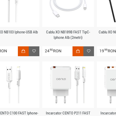
XO NB103 Iphone-USB Alb
Cablu XO NB189B FAST TipC-
Cablu XO N
Iphone Alb (2metri)
90
99
RON
24
RON
19
RO
CENTO C100 FAST Iphone-
Incarcator CENTO P211 FAST
Incarcato