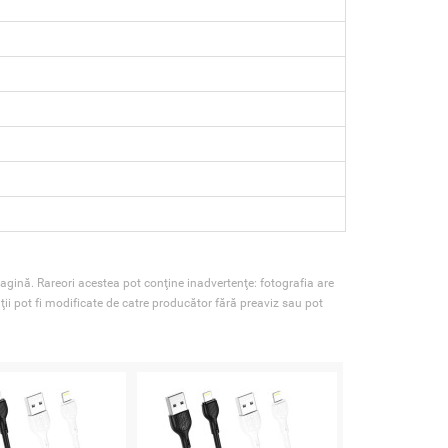
agină. Rareori acestea pot conţine inadvertenţe: fotografia are
ţii pot fi modificate de catre producător fără preaviz sau pot