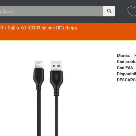
XO
»
Cablu XO NB103 Iphone-USB Negru
Marca:
Cod produ
Cod EAN:
Disponibil
DESCARC