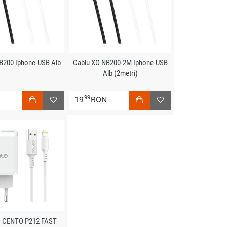
B200 Iphone-USB Alb
Cablu XO NB200-2M Iphone-USB
Alb (2metri)
99
N
19
RON
r CENTO P212 FAST