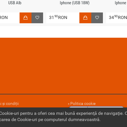
USB Alb
Iphone (USB 18W)
Iphone
90
90
RON
31
RON
34
RO
 și condiții
Politica cookie
 noi
 Cookie-uri pentru a oferi cea mai bună experienţă de navigaţie.
ocarea de Cookie-uri pe computerul dumneavoastră.