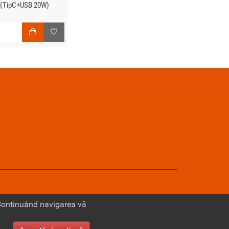
 (TipC+USB 20W)
N
 Continuând navigarea vă