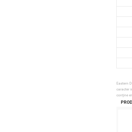
Eastern Di
caracter i
conţine er
PROD