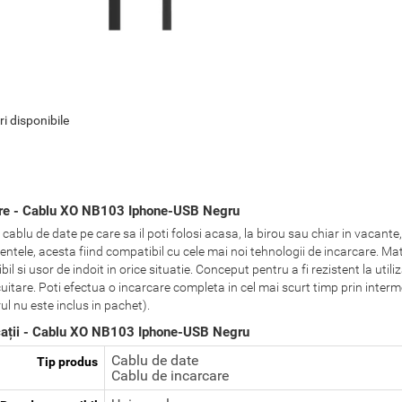
ri disponibile
re - Cablu XO NB103 Iphone-USB Negru
cablu de date pe care sa il poti folosi acasa, la birou sau chiar in vacante, 
tele, acesta fiind compatibil cu cele mai noi tehnologii de incarcare. Mater
ibil si usor de indoit in orice situatie. Conceput pentru a fi rezistent la util
cuitare. Poti efectua o incarcare completa in cel mai scurt timp prin interm
ul nu este inclus in pachet).
cații - Cablu XO NB103 Iphone-USB Negru
Cablu de date
Tip produs
Cablu de incarcare