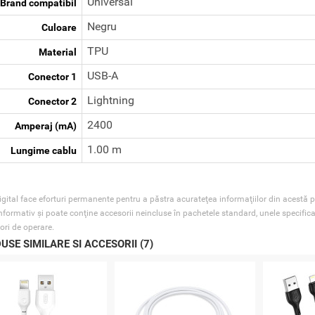
Universal
Brand compatibil
Negru
Culoare
TPU
Material
USB-A
Conector 1
Lightning
Conector 2
2400
Amperaj (mA)
1.00 m
Lungime cablu
gital face eforturi permanente pentru a păstra acurateţea informaţiilor din acestă p
nformativ şi poate conţine accesorii neincluse în pachetele standard, unele specifica
ori de operare.
USE SIMILARE SI ACCESORII (7)