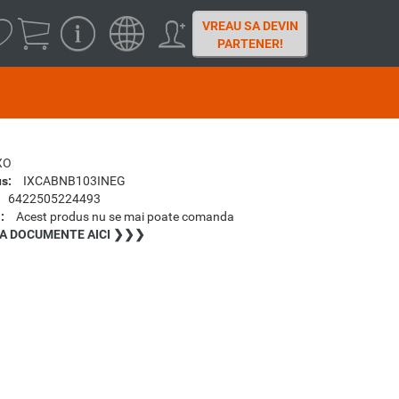
VREAU SA DEVIN
PARTENER!
XO
s:
IXCABNB103INEG
6422505224493
:
Acest produs nu se mai poate comanda
A DOCUMENTE AICI ❯❯❯