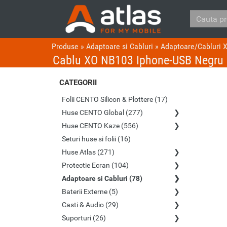
Produse
»
Adaptoare si Cabluri
»
Adaptoare/Cabluri 
Cablu XO NB103 Iphone-USB Negru
CATEGORII
Folii CENTO Silicon & Plottere (17)
Huse CENTO Global (277)
Huse CENTO Kaze (556)
Seturi huse si folii (16)
Huse Atlas (271)
Protectie Ecran (104)
Adaptoare si Cabluri (78)
Baterii Externe (5)
Casti & Audio (29)
Suporturi (26)