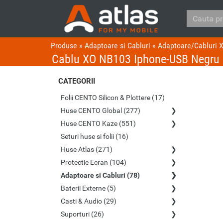
Produse
»
Adaptoare si Cabluri
»
Adaptoare/Cabluri 
Cablu XO NB103 Iphone-USB Negru
CATEGORII
Folii CENTO Silicon & Plottere (17)
Huse CENTO Global (277)
Huse CENTO Kaze (551)
Seturi huse si folii (16)
Huse Atlas (271)
Protectie Ecran (104)
Adaptoare si Cabluri (78)
Baterii Externe (5)
Casti & Audio (29)
Suporturi (26)