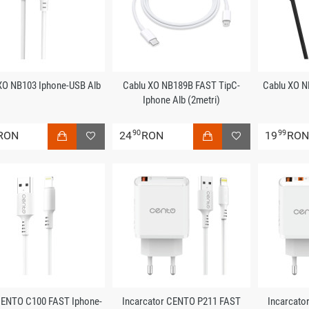
XO NB103 Iphone-USB Alb
Cablu XO NB189B FAST TipC-
Cablu XO N
Iphone Alb (2metri)
90
99
RON
24
RON
19
RO
CENTO C100 FAST Iphone-
Incarcator CENTO P211 FAST
Incarcato