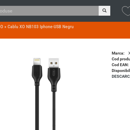
XO
»
Cablu XO NB103 Iphone-USB Negru
Marca:
Cod produ
Cod EAN:
Disponibil
DESCARC