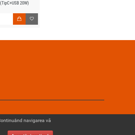
 (TipC+USB 20W)
N
 Continuând navigarea vă