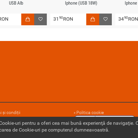
USB Alb
Iphone (USB 18W)
Iphone
90
90
RON
31
RON
34
RO
 și condiții
Politica cookie
 noi
 Cookie-uri pentru a oferi cea mai bună experienţă de navigaţie.
ocarea de Cookie-uri pe computerul dumneavoastră.