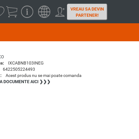
VREAU SA DEVIN
PARTENER!
XO
s:
IXCABNB103INEG
6422505224493
:
Acest produs nu se mai poate comanda
A DOCUMENTE AICI ❯❯❯