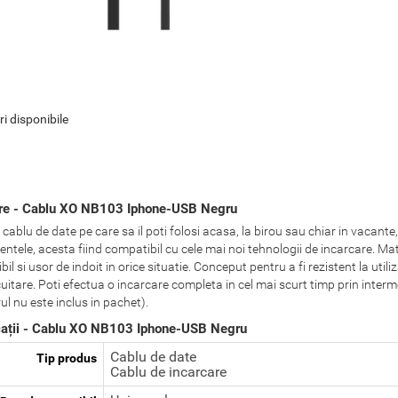
ri disponibile
re - Cablu XO NB103 Iphone-USB Negru
cablu de date pe care sa il poti folosi acasa, la birou sau chiar in vacante, 
tele, acesta fiind compatibil cu cele mai noi tehnologii de incarcare. Mater
ibil si usor de indoit in orice situatie. Conceput pentru a fi rezistent la util
cuitare. Poti efectua o incarcare completa in cel mai scurt timp prin interm
ul nu este inclus in pachet).
cații - Cablu XO NB103 Iphone-USB Negru
Cablu de date
Tip produs
Cablu de incarcare