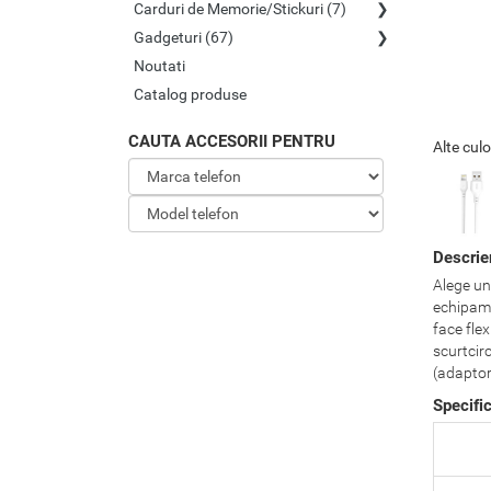
Carduri de Memorie/Stickuri (7)
Gadgeturi (67)
Noutati
Catalog produse
CAUTA ACCESORII PENTRU
Alte culo
Descrie
Alege un 
echipamen
face flex
scurtcir
(adaptor
Specifi