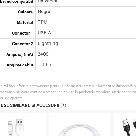
Universal
Brand compatibil
Negru
Culoare
TPU
Material
USB-A
Conector 1
Lightning
Conector 2
2400
Amperaj (mA)
1.00 m
Lungime cablu
gital face eforturi permanente pentru a păstra acurateţea informaţiilor din acestă p
nformativ şi poate conţine accesorii neincluse în pachetele standard, unele specifica
ori de operare.
USE SIMILARE SI ACCESORII (7)