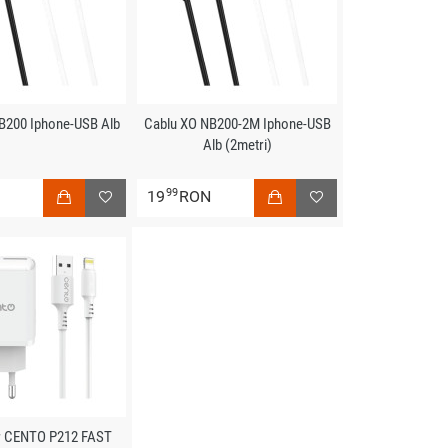
B200 Iphone-USB Alb
Cablu XO NB200-2M Iphone-USB
Alb (2metri)
99
N
19
RON
r CENTO P212 FAST