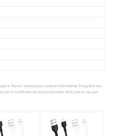
agină. Rareori acestea pot conţine inadvertenţe: fotografia are
ţii pot fi modificate de catre producător fără preaviz sau pot