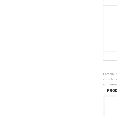
Eastern Di
caracter i
conţine er
PROD