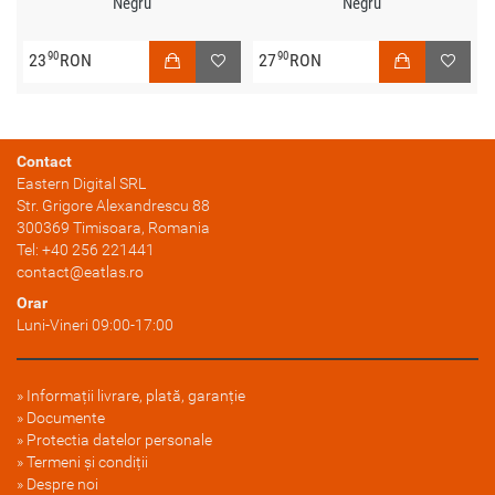
Negru
Negru
90
90
23
RON
27
RON
Contact
Eastern Digital SRL
Str. Grigore Alexandrescu 88
300369
Timisoara
, Romania
Tel:
+40 256 221441
contact@eatlas.ro
Orar
Luni-Vineri 09:00-17:00
Informații livrare, plată, garanție
Documente
Protectia datelor personale
Termeni și condiții
Despre noi