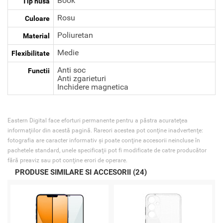
Book
Tip husa
Rosu
Culoare
Poliuretan
Material
Medie
Flexibilitate
Anti soc
Functii
Anti zgarieturi
Inchidere magnetica
Eastern Digital face eforturi permanente pentru a păstra acurateţea
informaţiilor din acestă pagină. Rareori acestea pot conţine inadvertenţe:
fotografia are caracter informativ şi poate conţine accesorii neincluse în
pachetele standard, unele specificaţii pot fi modificate de catre producător
fără preaviz sau pot conţine erori de operare.
PRODUSE SIMILARE SI ACCESORII (24)