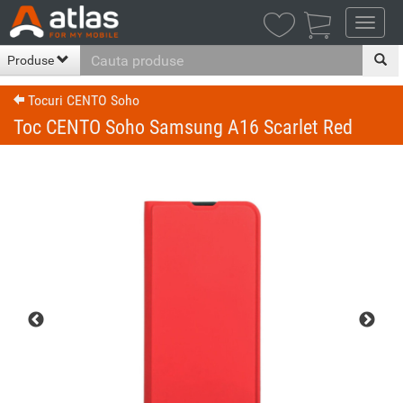

Produse
Tocuri CENTO Soho
Toc CENTO Soho Samsung A16 Scarlet Red