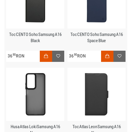
Toc CENTO Soho Samsung A16
Toc CENTO Soho Samsung A16
Black
Space Blue
90
90
36
RON
36
RON
Husa Atlas Loki Samsung A16
Toc Atlas Leon Samsung A16