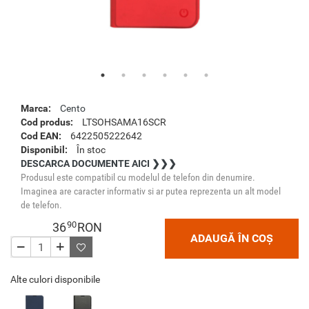
Marca:
Cento
Cod produs:
LTSOHSAMA16SCR
Cod EAN:
6422505222642
Disponibil:
În stoc
DESCARCA DOCUMENTE AICI ❯❯❯
Produsul este compatibil cu modelul de telefon din denumire.
Imaginea are caracter informativ si ar putea reprezenta un alt model
de telefon.
90
36
RON
ADAUGĂ ÎN COȘ
Alte culori disponibile