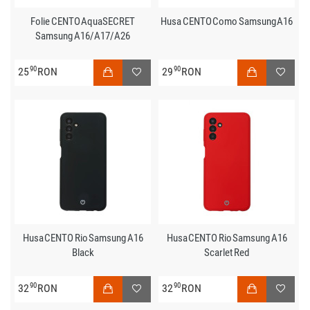
Folie CENTO AquaSECRET
Husa CENTO Como Samsung A16
Samsung A16/A17/A26
90
90
25
RON
29
RON
Husa CENTO Rio Samsung A16
Husa CENTO Rio Samsung A16
Black
Scarlet Red
90
90
32
RON
32
RON