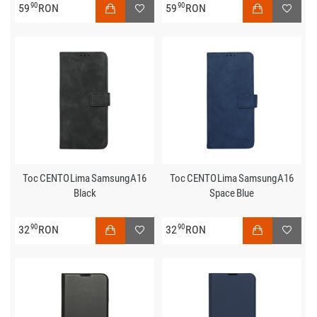
90
90
59
RON
59
RON
Toc CENTO Lima Samsung A16
Toc CENTO Lima Samsung A16
Black
Space Blue
90
90
32
RON
32
RON