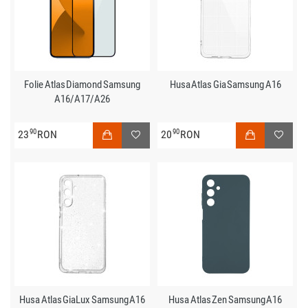
Folie Atlas Diamond Samsung
Husa Atlas Gia Samsung A16
A16/A17/A26
90
90
23
RON
20
RON
Husa Atlas GiaLux Samsung A16
Husa Atlas Zen Samsung A16