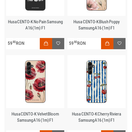
Husa CENTO-K No Pain Samsung
Husa CENTO-K Blush Poppy
A16 (1m) F1
Samsung A16 (1m) F1
90
90
59
RON
59
RON
Husa CENTO-K Velvet Bloom
Husa CENTO-K Cherry Riviera
Samsung A16 (1m) F1
Samsung A16 (1m) F1