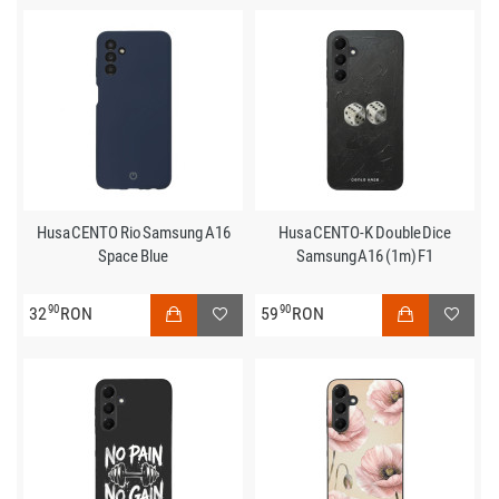
Husa CENTO Rio Samsung A16
Husa CENTO-K Double Dice
Space Blue
Samsung A16 (1m) F1
90
90
32
RON
59
RON