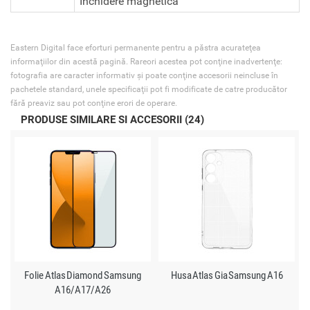
Inchidere magnetica
Eastern Digital face eforturi permanente pentru a păstra acurateţea
informaţiilor din acestă pagină. Rareori acestea pot conţine inadvertenţe:
fotografia are caracter informativ şi poate conţine accesorii neincluse în
pachetele standard, unele specificaţii pot fi modificate de catre producător
fără preaviz sau pot conţine erori de operare.
PRODUSE SIMILARE SI ACCESORII (24)
Folie Atlas Diamond Samsung
Husa Atlas Gia Samsung A16
A16/A17/A26