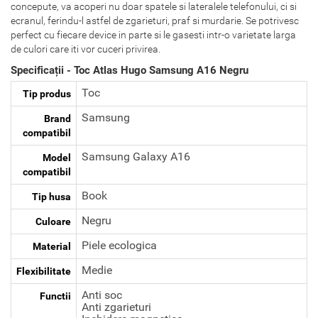
concepute, va acoperi nu doar spatele si lateralele telefonului, ci si
ecranul, ferindu-l astfel de zgarieturi, praf si murdarie. Se potrivesc
perfect cu fiecare device in parte si le gasesti intr-o varietate larga
de culori care iti vor cuceri privirea.
Specificații - Toc Atlas Hugo Samsung A16 Negru
Toc
Tip produs
Samsung
Brand
compatibil
Samsung Galaxy A16
Model
compatibil
Book
Tip husa
Negru
Culoare
Piele ecologica
Material
Medie
Flexibilitate
Anti soc
Functii
Anti zgarieturi