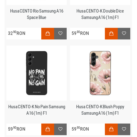
Husa CENTO Rio Samsung A16
Husa CENTO-K Double Dice
Space Blue
Samsung A16 (1m) F1
90
90
32
RON
59
RON
Husa CENTO-K No Pain Samsung
Husa CENTO-K Blush Poppy
A16 (1m) F1
Samsung A16 (1m) F1
90
90
59
RON
59
RON