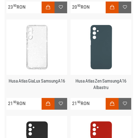
90
90
23
RON
20
RON
Husa Atlas GiaLux Samsung A16
Husa Atlas Zen Samsung A16
Albastru
90
90
21
RON
21
RON