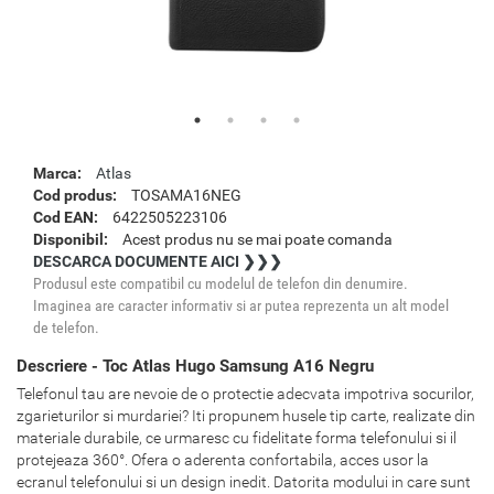
Marca:
Atlas
Cod produs:
TOSAMA16NEG
Cod EAN:
6422505223106
Disponibil:
Acest produs nu se mai poate comanda
DESCARCA DOCUMENTE AICI ❯❯❯
Produsul este compatibil cu modelul de telefon din denumire.
Imaginea are caracter informativ si ar putea reprezenta un alt model
de telefon.
Descriere - Toc Atlas Hugo Samsung A16 Negru
Telefonul tau are nevoie de o protectie adecvata impotriva socurilor,
zgarieturilor si murdariei? Iti propunem husele tip carte, realizate din
materiale durabile, ce urmaresc cu fidelitate forma telefonului si il
protejeaza 360°. Ofera o aderenta confortabila, acces usor la
ecranul telefonului si un design inedit. Datorita modului in care sunt