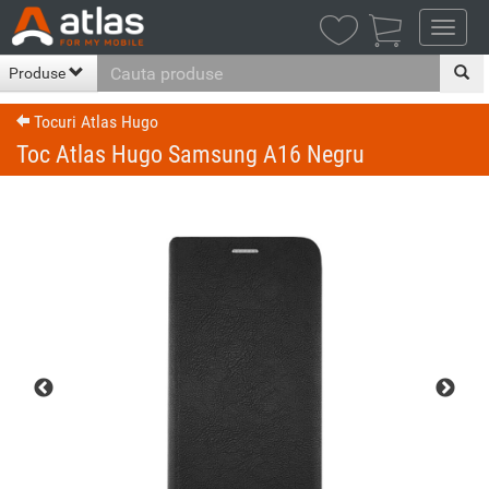

Produse
Tocuri Atlas Hugo
Toc Atlas Hugo Samsung A16 Negru