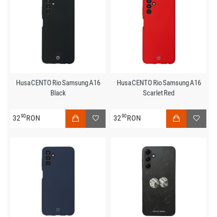
Husa CENTO Rio Samsung A16
Husa CENTO Rio Samsung A16
Black
Scarlet Red
90
90
32
RON
32
RON