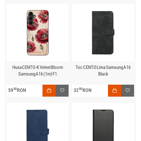
Husa CENTO-K Velvet Bloom
Toc CENTO Lima Samsung A16
Samsung A16 (1m) F1
Black
90
90
59
RON
32
RON