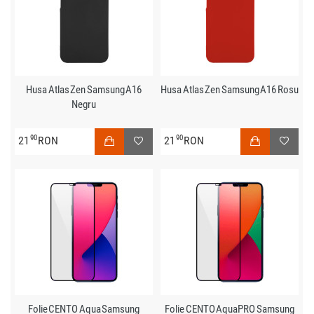
Husa Atlas Zen Samsung A16
Husa Atlas Zen Samsung A16 Rosu
Negru
90
90
21
RON
21
RON
Folie CENTO Aqua Samsung
Folie CENTO AquaPRO Samsung