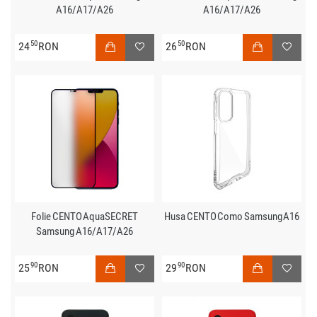
A16/A17/A26
A16/A17/A26
50
50
24
RON
26
RON
Folie CENTO AquaSECRET
Husa CENTO Como Samsung A16
Samsung A16/A17/A26
90
90
25
RON
29
RON