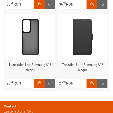
90
90
36
RON
36
RON
Husa Atlas Loki Samsung A16
Toc Atlas Leon Samsung A16
Negru
Negru
90
90
23
RON
27
RON
Contact
Eastern Digital SRL